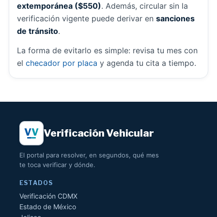
extemporánea ($550)
. Además, circular sin la
verificación vigente puede derivar en
sanciones
de tránsito
.
La forma de evitarlo es simple: revisa tu mes con
el
checador por placa
y agenda tu cita a tiempo.
V
V
Verifi
cación
Vehicular
El portal para resolver, en segundos, qué mes
te toca verificar y dónde.
ESTADOS
Verificación CDMX
Estado de México