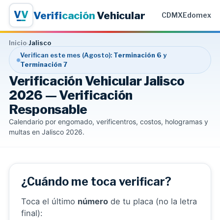
V
V
Verifi
cación
Vehicular
CDMX
Edomex
Inicio
›
Jalisco
Verifican este mes (Agosto):
Terminación 6
y
Terminación 7
Verificación Vehicular Jalisco
2026 — Verificación
Responsable
Calendario por engomado, verificentros, costos, hologramas y
multas en Jalisco 2026.
¿Cuándo me toca verificar?
Toca el último
número
de tu placa (no la letra
final):